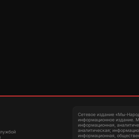
Сетевое издание «Мы-Наро
информационное издание. М
информационная, аналитиче
аналитическая; информацио
службой
информационная, обществен
и