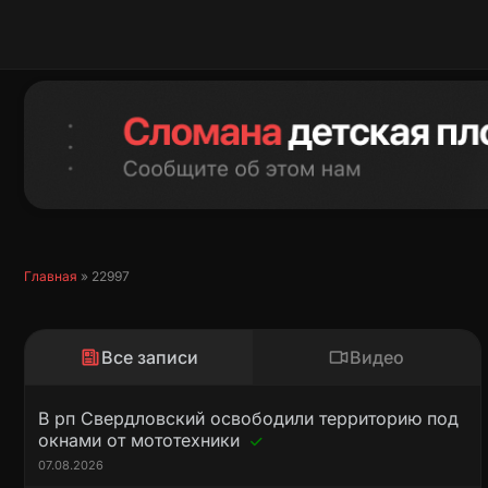
Перейти
к
содержимому
Главная
»
22997
Все записи
Видео
В рп Свердловский освободили территорию под
окнами от мототехники
07.08.2026