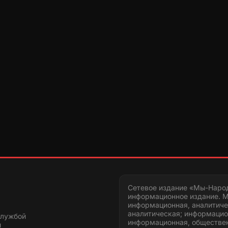
Сетевое издание «Мы-Наро
информационное издание. М
информационная, аналитиче
аналитическая; информацио
службой
информационная, обществен
и