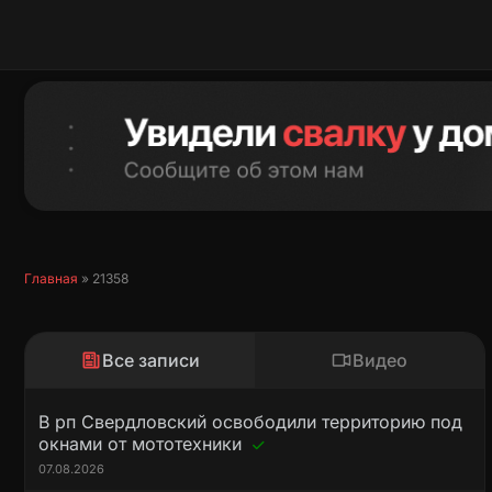
Перейти
к
содержимому
Главная
»
21358
Все записи
Видео
В рп Свердловский освободили территорию под
окнами от мототехники
07.08.2026