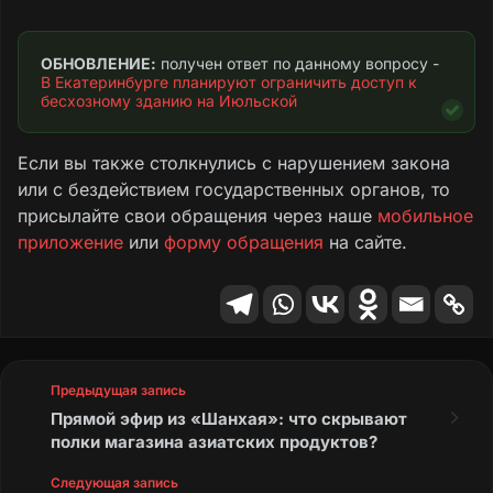
Прошу направить обращение в
ответственные подразделения для
ОБНОВЛЕНИЕ:
 получен ответ по данному вопросу - 
воздействия на владельца. Строение может
В Екатеринбурге планируют ограничить доступ к 
бесхозному зданию на Июльской
ухудшить криминогенную обстановку и стать
местом правонарушений. Опасность
бесхозяйственного отношения к объекту
Если вы также столкнулись с нарушением закона
заключается также в том, что в
или с бездействием государственных органов, то
непосредственной близости находятся
присылайте свои обращения через наше
мобильное
учебные заведения и детская площадка.
приложение
или
форму обращения
на сайте.
Текст обращения
Предыдущая запись
Прямой эфир из «Шанхая»: что скрывают
полки магазина азиатских продуктов?
Следующая запись