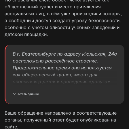
общественный туалет и место притяжения
асоциальных лиц, в нём уже происходили пожары,
а свободный доступ создаёт угрозу безопасности,
особенно с учётом близости учебных заведений и
детской площадки.
В г. Екатеринбурге по адресу Июльская, 24а
расположено расселённое строение.
Продолжительное время оно используется
как общественный туалет, место для
опасных игр детей и проведения «досуга»
лиц, злоупотребляющих веществами. За это
Читать дальше
время произошло несколько пожаров.
Собственник (предположительно застройщик
«Астра») не предпринял никаких действий по
Ваше обращение направлено в соответствующие
сносу либо по ограничению доступа к
органы, полученный ответ будет опубликован на
данному объекту.
сайте.