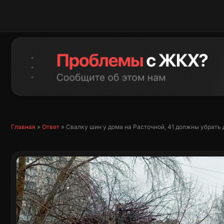
Перейти
к
содержимому
Главная
»
Ответ
»
Свалку шин у дома на Расточной, 41 должны убрать 