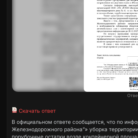
Отве
Скачать ответ
В официальном ответе сообщается, что по ин
Железнодорожного района”» уборка территории 
порубочные остатки возле контейнерной площа