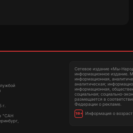
Сетевое издание «Мы-Наро
информационное издание. М
информационная, аналитиче
аналитическая; информацио
службой
информационная, обществен
и
социальная; социально-эко
размещается в соответстви
Федерации о рекламе.
 г.
Информация о возраст
18+
ю "САН
еринбург,