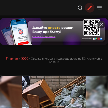
Перейти
к
содержимому
Главная
»
ЖКХ
»
Свалка мусора у подъезда дома на Ютизанской в
Казани