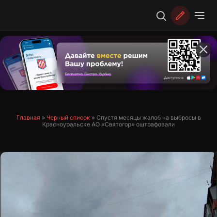
Перейти
к
содержимому
Главная
»
Черный список
»
Спустя месяцы жалоб на выбросы в
Красноуральске АО «Святогор» оштрафовали