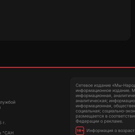
Сетевое издание «Мы-Наро
информационное издание. М
информационная, аналитиче
аналитическая; информацио
службой
информационная, обществен
и
социальная; социально-эко
размещается в соответстви
Федерации о рекламе.
 г.
Информация о возраст
18+
ю "САН