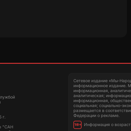
Сетевое издание «Мы-Наро
информационное издание. М
информационная, аналитиче
аналитическая; информацио
службой
информационная, обществен
и
социальная; социально-эко
размещается в соответстви
Федерации о рекламе.
 г.
Информация о возраст
18+
ю "САН