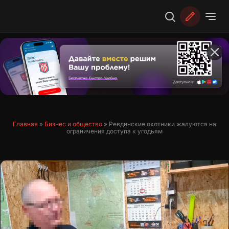
Перейти
к
содержимому
Главная
»
Бизнес и общество
»
Ревдинские охотники жалуются на
ограничения доступа к угодьям