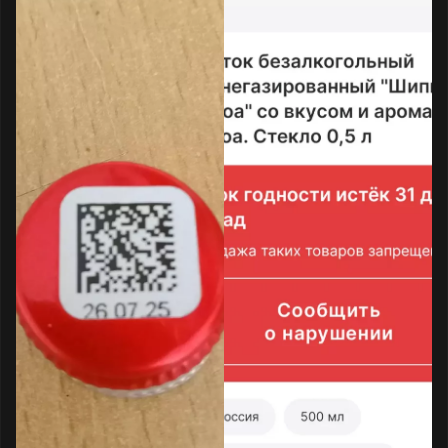
Чек и претензионную жалобу дополнительно
оставил в книге отзывов и предложений
данного магазина.
Прилагаю скриншот оплаты, скриншот из
«Честного знака» и код маркировки.
Маркировка необязательна в Донецкой
Народной Республике, но факт продажи
просроченного товара остаётся. Отмечу, что
многие жители города жалуются на данную
торговую сеть.
Прошу «Народный контроль» направить
информацию в соответствующие органы для
проведения проверки.
Текст обращения