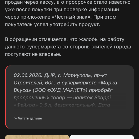
продан через кассу, а о просрочке стало известно
уже после покупки при проверке информации
через приложение «Честный знак». При этом
покупатель успел употребить продукт.
В обращении отмечается, что жалобы на работу
данного супермаркета со стороны жителей города
поступают не впервые.
02.06.2026. ДНР, г. Мариуполь, пр-кт
Строителей, 60Г. В супермаркете «Марка
Вкуса» (ООО «ФУД МАРКЕТ») приобрёл
просроченный товар — напиток Shappi
«Фейхоа» 0,5 л, безалкогольный. Дата
производства: 26.07.2025. Товар спокойно
Читать дальше
пробили через кассу. Я успел его выпить и
только благодаря «Честному знаку» узнал
об истёкшем сроке годности продукта.