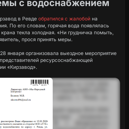
емы с водоснабжением
ирзавод в Ревде
обратился с жалобой
на
ия. По его словам, горячая вода появлялась
з крана текла холодная. «Ни грудничка помыть,
явитель, прося принять меры.
 28 января организовала выездное мероприятие
е представителей ресурсоснабжающей
ии «Кирзавод».