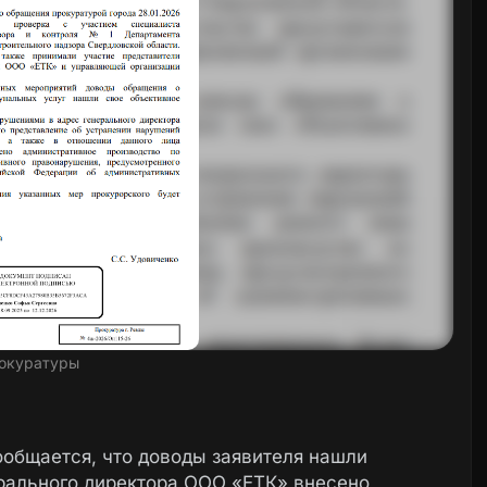
окуратуры
ообщается, что доводы заявителя нашли
рального директора ООО «ЕТК» внесено