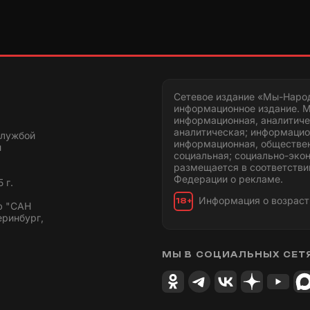
Сетевое издание «Мы-Наро
информационное издание. М
информационная, аналитиче
аналитическая; информацио
службой
информационная, обществен
и
социальная; социально-эко
размещается в соответстви
Федерации о рекламе.
 г.
Информация о возраст
18+
ю "САН
еринбург,
МЫ В СОЦИАЛЬНЫХ СЕТ