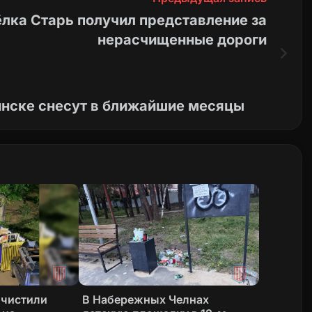
лка Старь получил представление за
нерасчищенные дороги
инске снесут в ближайшие месяцы
очистили
В Набережных Челнах