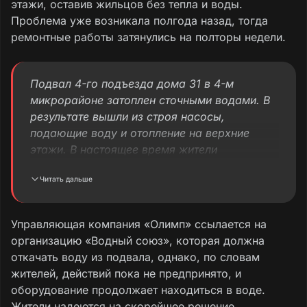
этажи, оставив жильцов без тепла и воды.
Проблема уже возникала полгода назад, тогда
ремонтные работы затянулись на полторы недели.
Подвал 4-го подъезда дома 31 в 4-м
микрорайоне затоплен сточными водами. В
результате вышли из строя насосы,
подающие воду и отопление на верхние
этажи. В настоящее время жители
четвёртого подъезда остались без тепла и
Читать дальше
воды. Полгода назад ситуация уже
повторялась один в один, и тогда мы жили
без тепла и воды полторы недели.
Управляющая компания «Олимп» ссылается на
Управляющая компания «Олимп» ссылается
организацию «Водный союз», которая должна
на «Водный союз» и ожидает, когда они
откачать воду из подвала, однако, по словам
приедут и откачают воду, однако действий
жителей, действий пока не предпринято, и
от них пока нет, и в результате ожидания
оборудование продолжает находиться в воде.
оборудование оказалось затоплено. Просим
Жители надеются на скорейшее решение