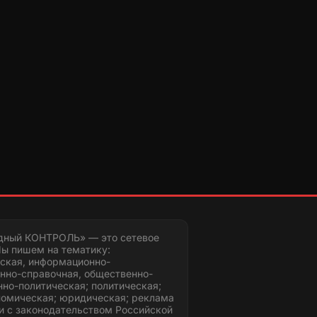
дный КОНТРОЛЬ» — это сетевое
ы пишем на тематику:
ская, информационно-
нно-справочная, общественно-
но-политическая; политическая;
номическая; юридическая; реклама
и с законодательством Российской