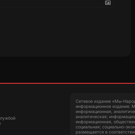
Сетевое издание «Мы-Наро
информационное издание. М
информационная, аналитиче
аналитическая; информацио
службой
информационная, обществен
и
социальная; социально-эко
размещается в соответстви