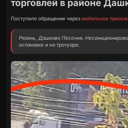
торговлей в районе Даш
Поступило обращение через
мобильное прилож
Рязань, Дашково Песочня. Несанкционирова
остановке и на тротуаре.