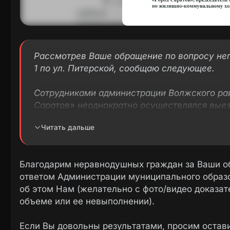
Рассмотрев Ваше обращение по вопросу не
1 по ул. Питерской, сообщаю следующее.
Сотрудниками администрации Волжского ра
Саратов» неоднократно осуществлялся выез
устранению указанных в обращении препятс
Читать дальше
В ходе совместного выезда с сотрудникам
Саратова и прокуратуры г. Саратова 28.0
Благодарим неравнодушных граждан за Ваши о
демонтировано.
ответом Администрации муниципального образо
об этом Нам (желательно с фото/видео доказа
В настоящее время проезд для автотрансп
объеме или ее невыполнении).
Если Вы довольны результатами, просим остав