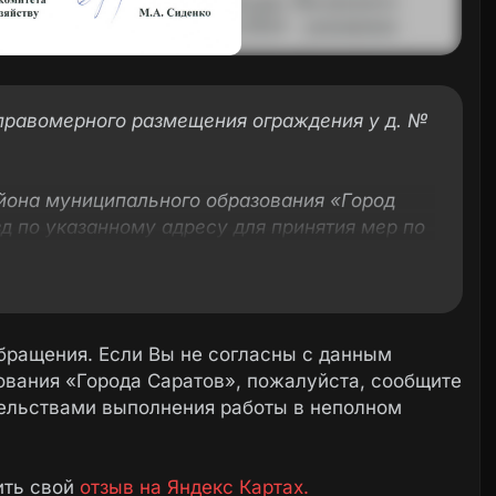
правомерного размещения ограждения у д. №
йона муниципального образования «Город
д по указанному адресу для принятия мер по
твий.
и прокуратуры Волжского района г.
8.2024 указанное ограждение было
бращения. Если Вы не согласны с данным
вания «Города Саратов», пожалуйста, сообщите
тельствами выполнения работы в неполном
орта освобожден.
ить свой
отзыв на Яндекс Картах.