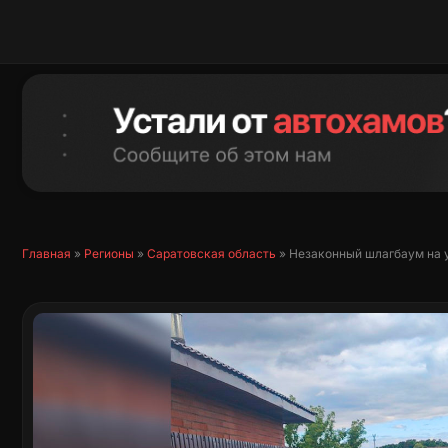
Перейти
к
содержимому
Главная
»
Регионы
»
Саратовская область
»
Незаконный шлагбаум на 