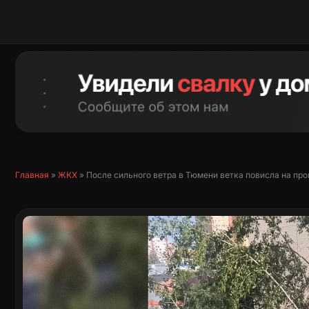
Перейти
к
содержимому
Главная
»
ЖКХ
»
После сильного ветра в Тюмени ветка повисла на пр