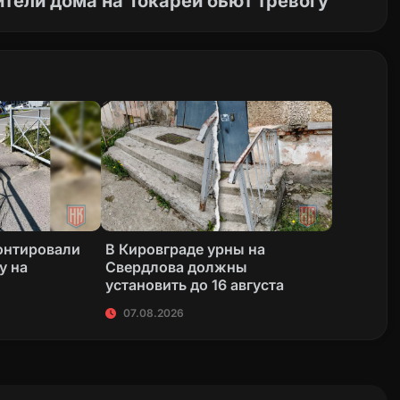
тели дома на Токарей бьют тревогу
онтировали
В Кировграде урны на
у на
Свердлова должны
установить до 16 августа
07.08.2026