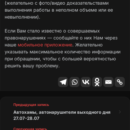
(желательно с фото/видео доказательствами
на проезжей части участка автомобильной
выполнения работы в неполном объеме или ее
дороги
местного значения, проходящей
невыполнении).
по ул. Заречной с. Кулаги Суражского
района Брянской области, от дома № 9
Если Вам стало известно о совершаемых
до дома № 15, в нарушение п. 5.2.4.
правонарушениях — сообщайте о них Нам через
Национального стандарта ГОСТ Р 50597-
наше
мобильное приложение
. Желательно
2017 «Дороги автомобильные и улицы.
указывать максимальное количество информации
Требования к эксплуатационному
при обращении, чтобы с большей вероятностью
состоянию, допустимому по условиям
решить вашу проблему.
обеспечения безопасности дорожного
движения. Методы контроля»,
имеются
дефекты в виде ямочности, неровностей
и иных повреждений, затрудняющих
движение по ней транспортных средств.
Предыдущая запись
В целях устранения выявленных
Автохамы, автонарушители выходного дня
нарушений закона 26.07.2024 года
27.07-28.07
прокуратурой района в адрес главы
Следующая запись