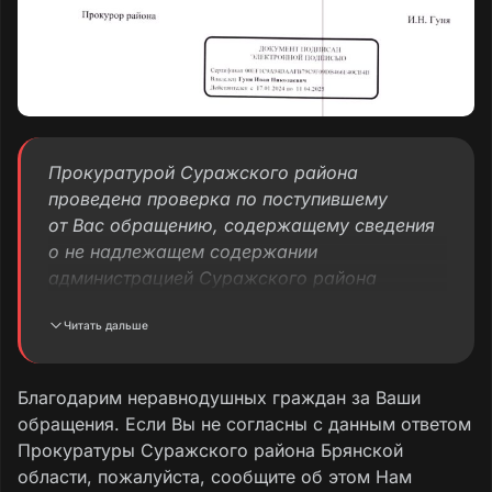
Прокуратурой Суражского района
проведена проверка по поступившему
от Вас обращению, содержащему сведения
о не надлежащем содержании
администрацией Суражского района
автомобильной дороги, проходящей
Читать дальше
по ул. Заречной с. Кулаги Суражского
района Брянской области.
Благодарим неравнодушных граждан за Ваши
В ходе проверки проведено обследование
обращения. Если Вы не согласны с данным ответом
вышеуказанной автомобильной дороги.
Прокуратуры Суражского района Брянской
области, пожалуйста, сообщите об этом Нам
В ходе обследования установлено, что