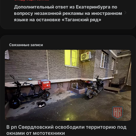
администрации Суражского района
Дополнительный ответ из Екатеринбурга по
внесено представление.
вопросу незаконной рекламы на иностранном
языке на остановке «Таганский ряд»
О результатах рассмотрения данного
представления прокуратурой района Вы
будете уведомлены дополнительно.
Связанные записи
В случае несогласия с данным решением Вы
вправе обжаловать его вышестоящему
прокурору либо в Суражский районный суд.
В рп Свердловский освободили территорию под
окнами от мототехники