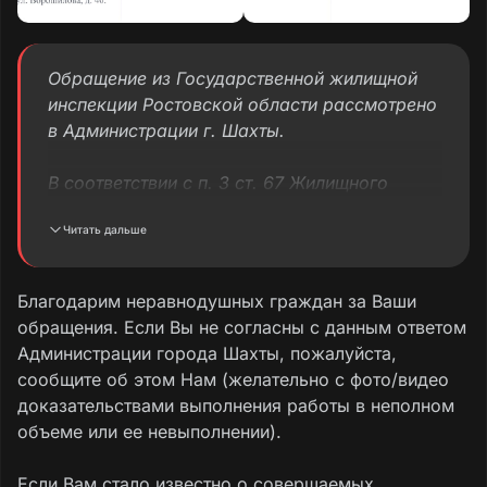
Обращение из Государственной жилищной
инспекции Ростовской области рассмотрено
в Администрации г. Шахты.
В соответствии с п. 3 ст. 67 Жилищного
кодекса РФ и п. 4.6. договора найма жилого
Читать дальше
помещения муниципального жилищного
фонда, наниматель жилого помещения
обязан обеспечивать сохранность жилого
Благодарим неравнодушных граждан за Ваши
помещения, поддерживать надлежащее
обращения. Если Вы не согласны с данным ответом
состояние жилого помещения, проводить
Администрации города Шахты, пожалуйста,
текущий ремонт занимаемого жилого
сообщите об этом Нам (желательно с фото/видео
помещения за счет собственных средств.
доказательствами выполнения работы в неполном
объеме или ее невыполнении).
С 1 января 2023 года вступил в силу
Областной закон от 16.12.2022 № 801-3С “О
Если Вам стало известно о совершаемых