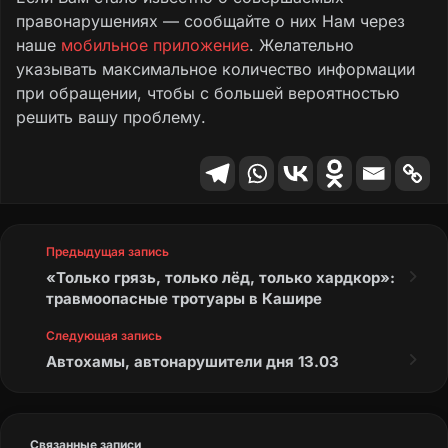
перераспределении отдельных полномочий в
правонарушениях — сообщайте о них Нам через
сфере водоснабжения и водоотведения
наше
мобильное приложение
. Желательно
между органами местного самоуправления
указывать максимальное количество информации
и органами государственной власти
при обращении, чтобы с большей вероятностью
Ростовской области”.
решить вашу проблему.
В соответствии с этим законом, организация
водоснабжения и водоотведения
потребителей муниципального образования
“Город Шахты” с 1 января 2023 года
возложена на министерство жилищно-
Предыдущая запись
коммунального хозяйства Ростовской
«Только грязь, только лёд, только хардкор»:
области.
травмоопасные тротуары в Кашире
Следующая запись
Распоряжение Правительства РО от
Автохамы, автонарушители дня 13.03
29.12.2022 № 1233 “О передаче имущества
из муниципальной собственности
муниципального образования “Город
Шахты” в государственную собственность
Связанные записи