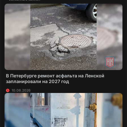
Ростовской области” приняло решение о
передаче имущества водопроводно-
коммунального хозяйства из муниципальной
собственности в государственную
собственность Ростовской области.
Согласно информации филиала
“Шахтинский” ГУП РО “УРСВ”, на основании
журнала “Сигнал заявок и выполнения
работ по сетям водоснабжения”, 5 января
2024 года был устранен порыв на сети
В Петербурге ремонт асфальта на Ленской
водоснабжения по адресу г. Шахты, ул.
запланировали на 2027 год
Ворошилова, д. 40.
10.08.2026
Заявки на аварийные ситуации
водопроводной сети, проходящей по этому
адресу, за период с 1 января 2024 года по 6
марта 2024 года в филиале “Шахтинский”