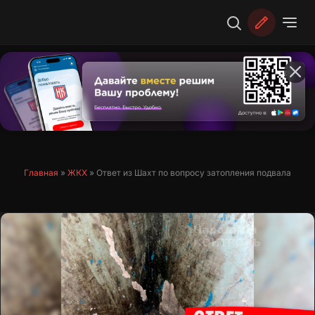
Перейти
к
содержимому
Главная
»
ЖКХ
»
Ответ из Шахт по вопросу затопления подвала