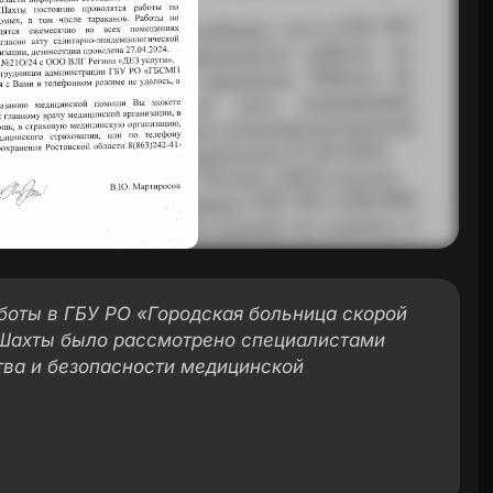
боты в ГБУ РО «Городская больница скорой
. Шахты было рассмотрено специалистами
тва и безопасности медицинской
врачу ГБУ РО «ГБСМП им. В. И. Ленина» В.
ния информации в министерство