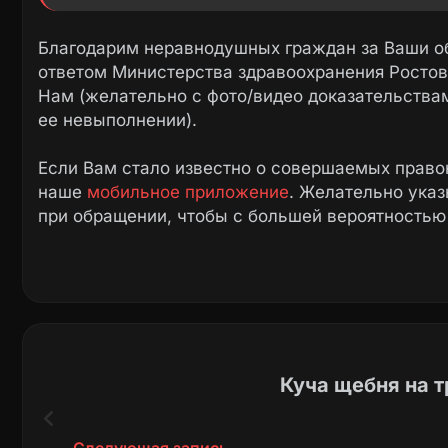
здравоохранения Ростовской области.
Благодарим неравнодушных граждан за Ваши о
В ГБУ РО «ГБСМП им. В. И. Ленина» провод
ответом Министерства здравоохранения Ростов
насекомых, включая тараканов. Последняя о
Нам (желательно с фото/видео доказательства
ее невыполнении).
Заключён контракт с ООО ВЛГ Регион «ДЕЗ у
Если Вам стало известно о совершаемых право
Сотрудники администрации ГБУ РО «ГБСМИ им
наше
мобильное приложение
. Желательно ука
по телефону из-за отсутствия номера.
при обращении, чтобы с большей вероятностью
Куча щебня на т