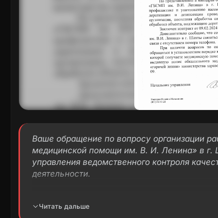
Ваше обращение по вопросу организации ра
медицинской помощи им. В. И. Ленина» в г
управления ведомственного контроля качес
деятельности.
Ваше обращение было направлено главному 
Читать дальше
С. Фомину для рассмотрения и предоставле