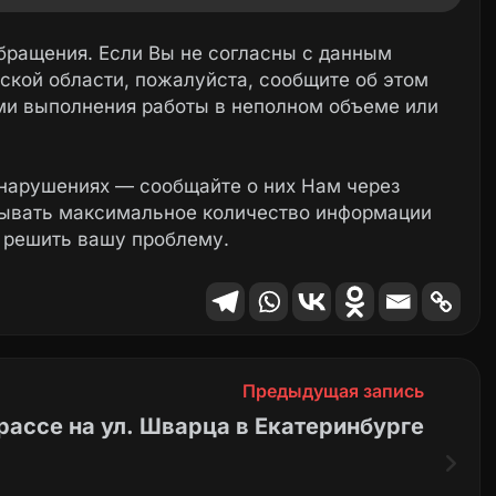
бращения. Если Вы не согласны с данным
ятся работы по профилактике и уничтожению
ской области, пожалуйста, сообщите об этом
бработка проведена 27 апреля 2024 года.
ми выполнения работы в неполном объеме или
слуги» от 09.02.2024 № 210/24.
нарушениях — сообщайте о них Нам через
. В. И. Ленина» не смогли связаться с вами
зывать максимальное количество информации
 решить вашу проблему.
Предыдущая запись
рассе на ул. Шварца в Екатеринбурге