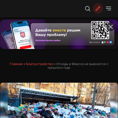
Перейти
к
содержимому
Главная
»
Благоустройство
»
Отходы в Миассе не вывозятся с
прошлого года