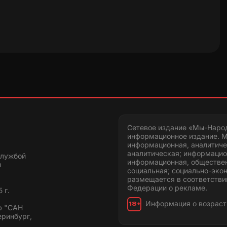
Сетевое издание «Мы-Наро
информационное издание. М
информационная, аналитиче
аналитическая; информацио
службой
информационная, обществен
и
социальная; социально-эко
размещается в соответстви
Федерации о рекламе.
 г.
Информация о возраст
18+
ю "САН
еринбург,