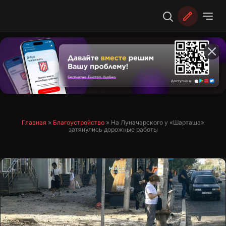
Перейти
к
содержимому
Главная
»
Благоустройство
»
На Луначарского у «Шарташа»
затянулись дорожные работы