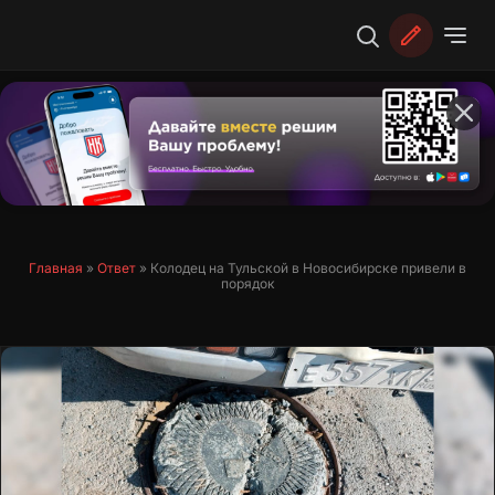
Перейти
к
содержимому
Главная
»
Ответ
»
Колодец на Тульской в Новосибирске привели в
порядок