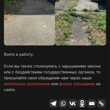
расположены хозяйственные постройки и в
случае возгорания мусора, есть риск
возникновения пожара.
Жители двора обращались к региональному
оператору ООО «Природа», в УК
«Стандарт», в администрацию города
Новотроицк, в областную прокуратуру, в
Роспотребнадзор, в приемную губернатора
Взято в работу.
Оренбургской области, но проблема до сих
пор не решена.
Если вы также столкнулись с нарушением закона
или с бездействием государственных органов, то
присылайте свои обращения нам через наше
мобильное приложение
или
форму обращения
на
сайте.