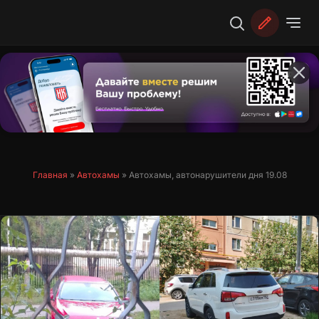
Перейти
к
содержимому
Главная
»
Автохамы
»
Автохамы, автонарушители дня 19.08