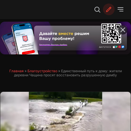
Перейти
к
содержимому
Главная
»
Благоустройство
»
Единственный путь к дому: жители
деревни Чащина просят восстановить разрушенную дамбу