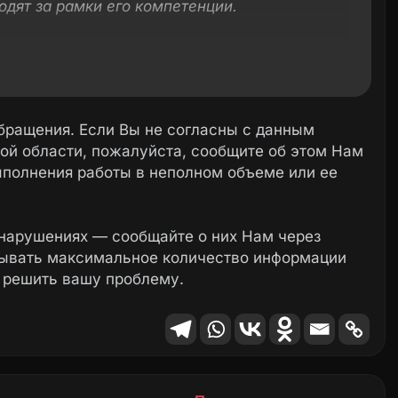
одят за рамки его компетенции.
твом, управляющая организация ООО УК
ь надлежащее содержание общего имущества
ющей компании предостережение о
орм.
Обращение также перенаправлено в
бращения. Если Вы не согласны с данным
мотрения по существу.
ой области, пожалуйста, сообщите об этом Нам
ыполнения работы в неполном объеме или ее
ействия управляющей компании на общем
ском в суд для защиты своих потребительских
нии обращения органами жилнадзора.
нарушениях — сообщайте о них Нам через
зывать максимальное количество информации
 решить вашу проблему.