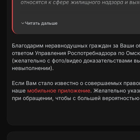
относятся к сфере жилищного надзора и вых
В соответствии с жилищным законодательс
Читать дальше
“Омскстройполимер” обязана обеспечиват
дома.
Роспотребнадзор направил управля
недопустимости нарушения санитарных н
Благодарим неравнодушных граждан за Ваши о
Госжилинспекцию Омской области для расс
ответом Управления Роспотребнадзора по Омск
(желательно с фото/видео доказательствами в
Заявителю разъяснено право обжаловать д
невыполнении).
собрании собственников или обратиться с и
прав при неудовлетворительном рассмотре
Если Вам стало известно о совершаемых право
наше
мобильное приложение
. Желательно ука
при обращении, чтобы с большей вероятностью