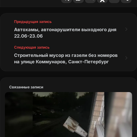
Закона Свердловской области «Об
административных правонарушениях на
территории Свердловской области» от
Предыдущая запись
14.06.2005г. № 52-03, что предусматривает
Автохамы, автонарушители выходного дня
наложение административного штрафа от
22.06-23.06
десяти до тридцати тысяч рублей.
Следующая запись
Строительный мусор из газели без номеров
В случае разрушения элементов
на улице Коммунаров, Санкт-Петербург
благоустройства после проведения
земляных работ, устранение дефектов
обеспечивает заказчик, получавший ордер,
в соответствии с п. 186 Правил
Связанные записи
благоустройства муниципального
образования «город Екатеринбург».