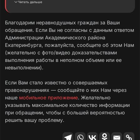
Читать дальше
хозяйственно-бытовой канализации и
аварийному ремонту водопровода по
ордерам от 31.10.2023 ООО «Перестройка»
Благодарим неравнодушных граждан за Ваши
завершены.
Дорожное покрытие на ул.
обращения. Если Вы не согласны с данным ответом
Краснолесья, вблизи пересечения с ул.
Администрации Академического района
Рябинина, восстановлено в окончательном
Екатеринбурга, пожалуйста, сообщите об этом Нам
варианте.
(желательно с фото/видео доказательствами
выполнения работы в неполном объеме или ее
Работы по аварийному ремонту силового
невыполнении).
кабеля на пересечении улиц Краснолесья –
Рябинина МБУ «ВОИС» завершены с
Если Вам стало известно о совершаемых
нарушением сроков восстановления
правонарушениях — сообщайте о них Нам через
объектов,
установленных в ордере на
наше
мобильное приложение
. Желательно
проведение земляных работ от 11.11.2023. В
указывать максимальное количество информации
связи с чем в отношении должностного лица
при обращении, чтобы с большей вероятностью
МБУ «ВОИС»
решить вашу проблему.
подготовлены материалы для составления
Протокола об административном
правонарушении в соответствии с п. 3 ст. 15