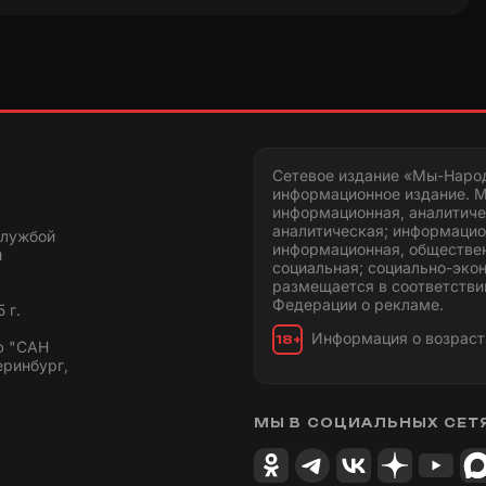
Сетевое издание «Мы-Наро
информационное издание. М
информационная, аналитиче
аналитическая; информацио
службой
информационная, обществен
и
социальная; социально-эко
размещается в соответстви
Федерации о рекламе.
 г.
Информация о возраст
18+
ю "САН
еринбург,
МЫ В СОЦИАЛЬНЫХ СЕТ