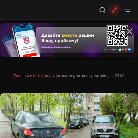
Перейти
к
содержимому
Главная
»
Автохамы
»
Автохамы, автонарушители дня 07.05