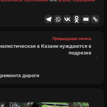
е
мобильное приложение
или
форму обращения
Предыдущая запись
иалистическая в Казани нуждаются в
подрезке
 ремонта дороги