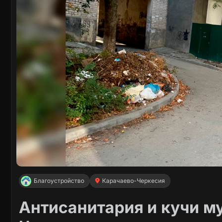
Благоустройство
Карачаево-Черкесия
Антисанитария и кучи му