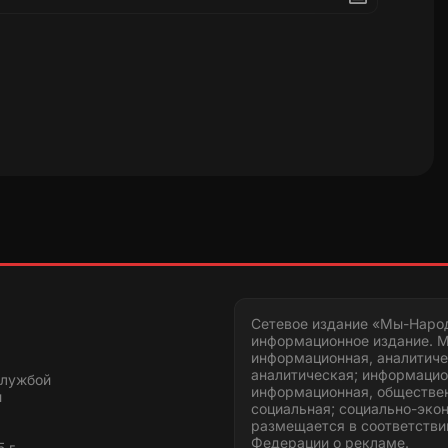
Сетевое издание «Мы-Наро
информационное издание. М
информационная, аналитиче
аналитическая; информацио
службой
информационная, обществен
и
социальная; социально-эко
размещается в соответстви
Федерации о рекламе.
 г.