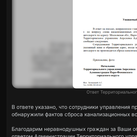
Ответ Территориально
В ответе указано, что сотрудники управления п
обнаружили фактов сброса канализационных во
Благодарим неравнодушных граждан за Ваши о
ответом Администрации Территориального упра