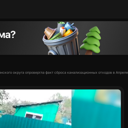
ского округа опровергла факт сброса канализационных отходов в Апрел