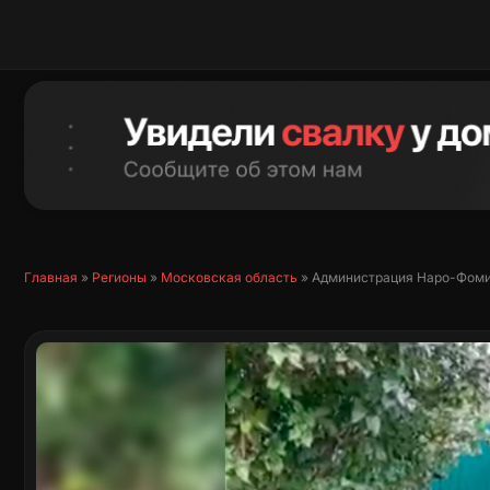
Перейти
к
содержимому
Главная
»
Регионы
»
Московская область
»
Администрация Наро-Фомин