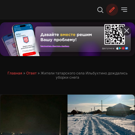
Перейти
к
содержимому
Главная
»
Ответ
»
Жители татарского села Ильбухтино дождались
уборки снега