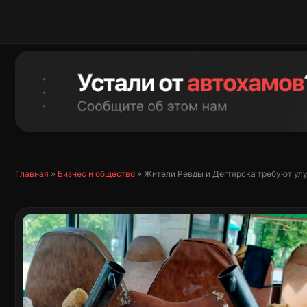
Перейти
к
содержимому
Главная
»
Бизнес и общество
»
Жители Ревды и Дегтярска требуют ул