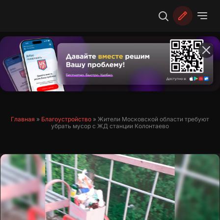
Перейти
к
содержимому
Главная
»
Благоустройство
»
Жители Московской области требуют
убрать мусор с ЖД станции Колонтаево