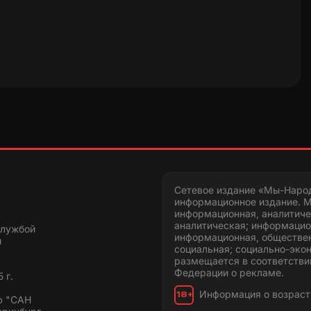
Сетевое издание «Мы-Наро
информационное издание. М
информационная, аналитиче
аналитическая; информацио
службой
информационная, обществен
и
социальная; социально-эко
размещается в соответстви
Федерации о рекламе.
 г.
Информация о возраст
18+
ю "САН