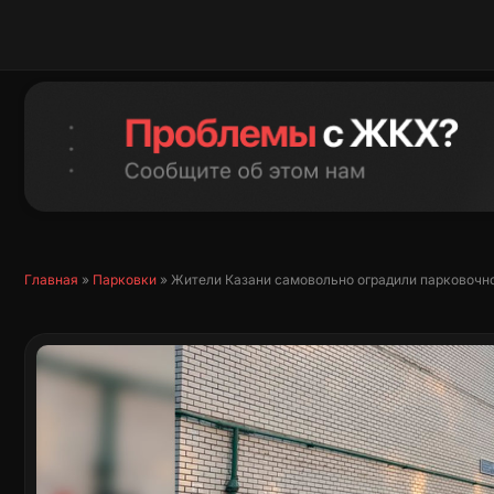
Перейти
к
содержимому
Главная
»
Парковки
»
Жители Казани самовольно оградили парковочно