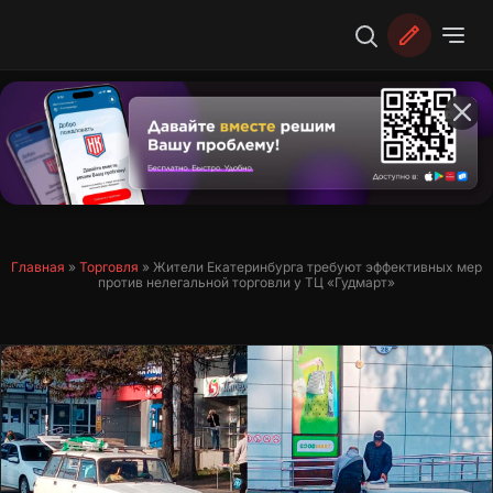
Перейти
к
содержимому
Главная
»
Торговля
»
Жители Екатеринбурга требуют эффективных мер
против нелегальной торговли у ТЦ «Гудмарт»