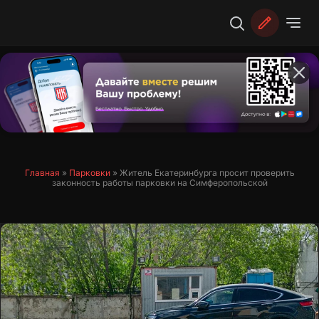
Перейти
к
содержимому
Главная
»
Парковки
»
Житель Екатеринбурга просит проверить
законность работы парковки на Симферопольской