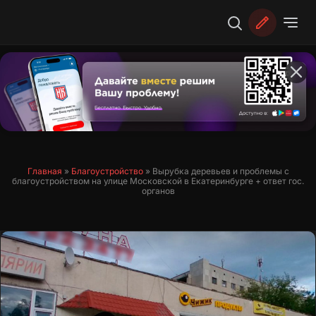
Перейти
к
содержимому
Главная
»
Благоустройство
»
Вырубка деревьев и проблемы с
благоустройством на улице Московской в Екатеринбурге + ответ гос.
органов