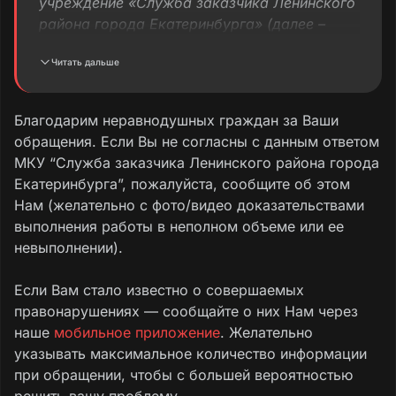
учреждение «Служба заказчика Ленинского
района города Екатеринбурга» (далее –
Служба заказчика) сообщает следующее.
Читать дальше
Инспектором проведен осмотр территории,
факт, указанный в обращении
Благодарим неравнодушных граждан за Ваши
подтвердился.
обращения. Если Вы не согласны с данным ответом
МКУ “Служба заказчика Ленинского района города
Земельный участок с кадастровым номером
Екатеринбурга”, пожалуйста, сообщите об этом
66:41:0402010:38 находится в частной
Нам (желательно с фото/видео доказательствами
собственности.
выполнения работы в неполном объеме или ее
невыполнении).
Вырубка деревьев
по указанному адресу
осуществлялась собственником
Если Вам стало известно о совершаемых
земельного участка в соответствии с
правонарушениях — сообщайте о них Нам через
условиями
, предусмотренными п. 192
наше
мобильное приложение
. Желательно
Правил благоустройства территории
указывать максимальное количество информации
муниципального образования «город
при обращении, чтобы с большей вероятностью
Екатеринбург», утвержденных решением
решить вашу проблему.