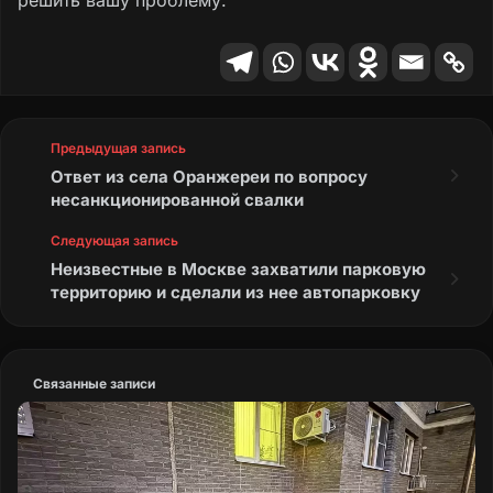
Екатеринбургской городской Думы от
26.06.2012 № 29/61.
По факту ненадлежащего содержания
лестничного спуска и асфальтового
покрытия, в адрес ответственных
Предыдущая запись
организаций направлены акты,
Ответ из села Оранжереи по вопросу
указывающие на необходимость
несанкционированной свалки
проведения ремонтных работ.
Следующая запись
Неизвестные в Москве захватили парковую
Дополнительно сообщаем, что
по
территорию и сделали из нее автопарковку
состоянию на 23.04.2024 ветки вывезены,
территория находится в
удовлетворительном состоянии.
Связанные записи