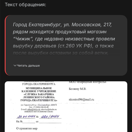
Текст обращения:
Город Екатеринбург, ул. Московская, 217,
рядом находится продуктовый магазин
“Чижик”, где недавно неизвестные провели
вырубку деревьев (ст.260 УК РФ), а также
после вырубки оставили за собой ветки,
которые затрудняют хождение жителям.
Читать дальше
По этому же адресу находится лестничный
марш ведущая к продуктовому магазину
“Чижик”, лестничный марш пришёл в
негодность, а точнее к разрушению, которое
угрожает безопасности жителей. Площадка
у магазина ” Чижик” в ужасном состоянии:
асфальтовое покрытие пришло в состояние
непригодности, ямы, грязь. Мусор грязь на
данной территории не убирается. Обращение