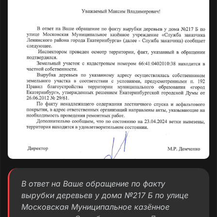
в электронном виде было подано депутату
Ленинского района Чачину В., ответа и
действий не последовало. Просим Вас
помочь и обратить внимание на данный
объект и прилегающую территорию.
В ответ на Ваше обращение по факту
вырубки деревьев у дома №217 Б по улице
Московская Муниципальное казённое