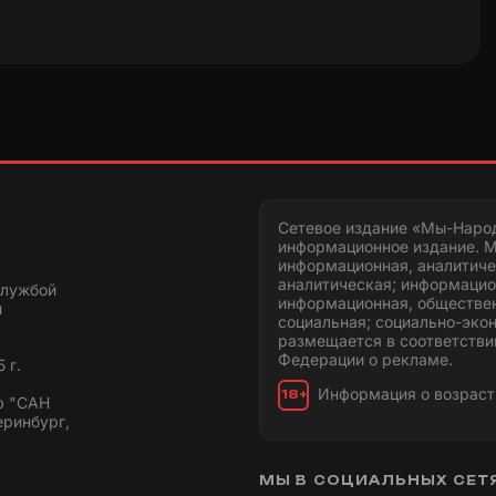
Сетевое издание «Мы-Наро
информационное издание. М
информационная, аналитиче
аналитическая; информацио
службой
информационная, обществен
и
социальная; социально-эко
размещается в соответстви
Федерации о рекламе.
 г.
Информация о возраст
18+
ю "САН
еринбург,
МЫ В СОЦИАЛЬНЫХ СЕТ