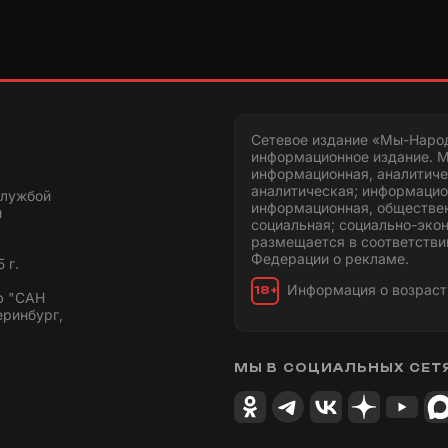
Сетевое издание «Мы-Наро
информационное издание. М
информационная, аналитиче
аналитическая; информацио
службой
информационная, обществен
и
социальная; социально-эко
размещается в соответстви
Федерации о рекламе.
 г.
Информация о возраст
18+
ю "САН
еринбург,
МЫ В СОЦИАЛЬНЫХ СЕТ