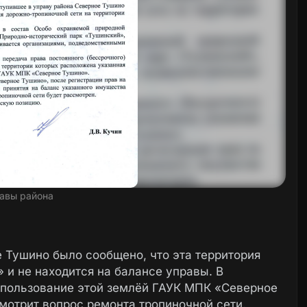
равы района
 Тушино было сообщено, что эта территория
 и не находится на балансе управы. В
 пользование этой землёй ГАУК МПК «Северное
мотрит вопрос ремонта тропиночной сети.