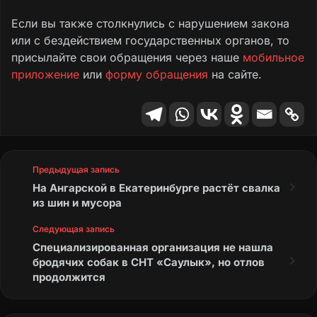
электронных сигарет
Если вы также столкнулись с нарушением закона
или с бездействием государственных органов, то
Приобретал у них жидкость, после покупки
присылайте свои обращения через наше
мобильное
проверил через приложение Честный Знак, а
приложение
или
форму обращения
на сайте.
код так и остался зеленый, насколько мне
известно после продажи он должен изменить
статус и должна быть указана дата
продажи, я так молочную продукцию
проверяю, всегда товар меняет свой статус.
Предыдущая запись
Текст обращения
На Ангарской в Екатеринбурге растёт свалка
из шин и мусора
Следующая запись
Специализированная организация не нашла
бродячих собак в СНТ «Саулык», но отлов
продолжится