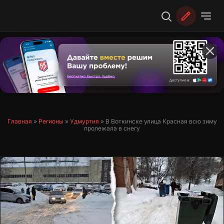
Перейти
к
содержимому
Главная
»
Регионы
»
Удмуртия
»
В Воткинске улица Красная всю зиму
пролежала в снегу