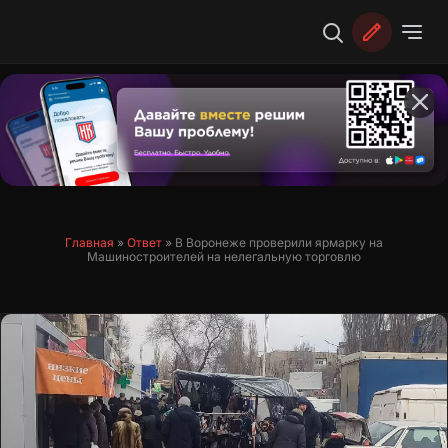
Перейти
к
содержимому
Главная
»
Ответ
»
В Воронеже проверили ярмарку на
Машиностроителей на нелегальную торговлю