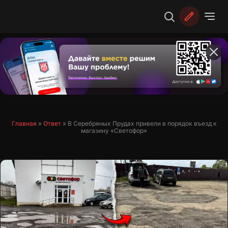
Перейти
к
содержимому
Главная
»
Ответ
»
В Серебряных Прудах привели в порядок въезд к
магазину «Светофор»