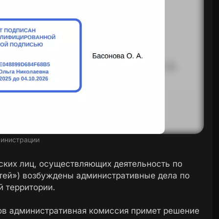
инистрации
еских лиц, осуществляющих деятельность по
тей») возбуждены административные дела по
 территории.
лов административная комиссия примет решение