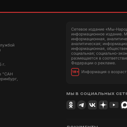
Сетевое издание «Мы-Наро
информационное издание. М
информационная, аналитиче
аналитическая; информацио
службой
информационная, обществен
и
социальная; социально-эко
размещается в соответстви
Федерации о рекламе.
 г.
Информация о возраст
18+
ю "САН
еринбург,
МЫ В СОЦИАЛЬНЫХ СЕТ