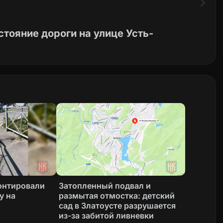
тояние дороги на улице Усть-
онтировали
Затопленный подвал и
у на
размытая отмостка: детский
сад в Златоусте разрушается
из-за забитой ливневки