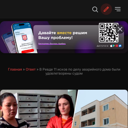
Перейти
к
содержимому
Главная
»
Ответ
»
В Ревде 11 исков по делу аварийного дома были
удовлетворены судом