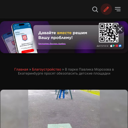
Перейти
к
содержимому
Главная
»
Благоустройство
»
В парке Павлика Морозова в
Екатеринбурге просят обезопасить детские площадки