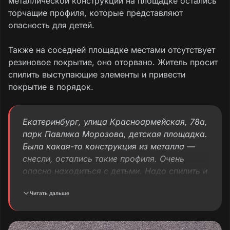
металлической конструкции на площадке остались
торчащие профиля, которые представляют
опасность для детей.
Также на соседней площадке местами отсутствует
резиновое покрытие, оно оторвано. Житель просит
спилить выступающие элементы и привести
покрытие в порядок.
Екатеринбург, улица Красноармейская, 78а,
парк Павлика Морозова, детская площадка.
Была какая-то конструкция из металла —
снесли, остались такие профиля. Очень
опасно находиться с детьми. Надо спилить и
покрытие сделать. На соседней детской
Читать дальше
площадке есть места, где резиновое
покрытие оторвали. Решите проблемы,
пожалуйста.