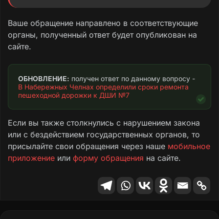
вровень с землёй. Системы водоотведения
(ливнёвки, уклоны) не предусмотрены.
Ваше обращение направлено в соответствующие
органы, полученный ответ будет опубликован на
Это приводит к застою воды и образованию
сайте.
луж. Участок является ключевым
маршрутом учащихся, соединяя две
образовательные организации. В период
ОБНОВЛЕНИЕ:
 получен ответ по данному вопросу - 
снеготаяния и дождей дорожка
В Набережных Челнах определили сроки ремонта 
пешеходной дорожки к ДШИ №7
систематически подтапливается.
Из-за подтоплений безопасный проход детей
Если вы также столкнулись с нарушением закона
невозможен, они вынуждены идти по
или с бездействием государственных органов, то
газонам, что создаёт риск травматизма и
присылайте свои обращения через наше
мобильное
противоречит нормам благоустройства.
приложение
или
форму обращения
на сайте.
Текст обращения