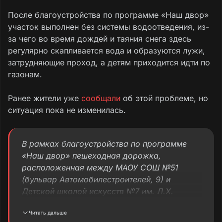
После благоустройства по программе «Наш двор»
участок выполнен без системы водоотведения, из-
за чего во время дождей и таяния снега здесь
регулярно скапливается вода и образуются лужи,
затрудняющие проход, а детям приходится идти по
газонам.
Ранее жители уже
сообщали
об этой проблеме, но
ситуация пока не изменилась.
В рамках благоустройства по программе
«Наш двор» пешеходная дорожка,
расположенная между МАОУ СОШ №51
(бульвар Автомобилестроителей, 9) и
Детской школой искусств №7 им. Л.Х.
Багаутдиновой (бульвар
Читать дальше
Автомобилестроителей, 11), проложена