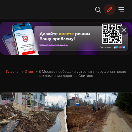
Перейти
к
содержимому
Главная
»
Ответ
»
В Москве пообещали устранить нарушения после
захламления дороги в Свитино