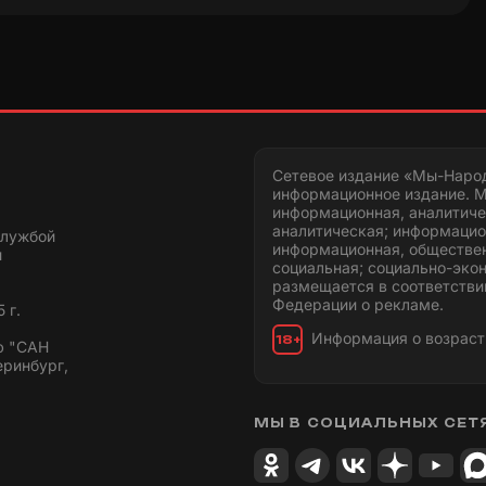
Сетевое издание «Мы-Наро
информационное издание. М
информационная, аналитиче
аналитическая; информацио
службой
информационная, обществен
и
социальная; социально-эко
размещается в соответстви
Федерации о рекламе.
 г.
Информация о возраст
18+
ю "САН
еринбург,
МЫ В СОЦИАЛЬНЫХ СЕТ